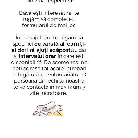
din ziua respectivă.
Dacă ești interesat/ă, te
rugăm să completezi
formularul de mai jos.
În mesajul tău, te rugăm să
specifici
ce vârstă ai, cum ți-
ai dori să ajuți adăpostul
, dar
și
intervalul orar
în care ești
disponibil
/
ă.
De asemenea, ne
poți adresa tot acolo întrebări
în legătură cu voluntariatul. O
persoană din echipa noastră
te va contacta în maximum 3
zile lucrătoare.