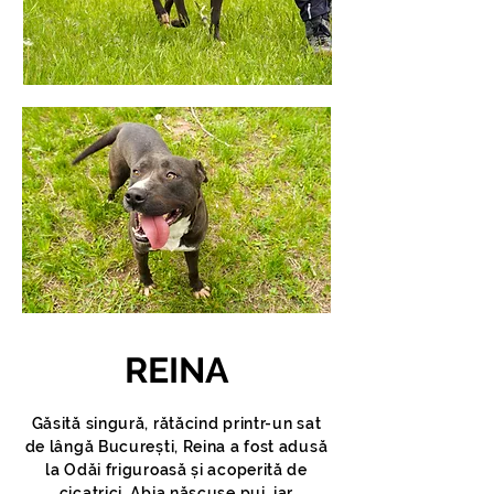
REINA
Găsită singură, rătăcind printr-un sat
de lângă București, Reina a fost adusă
la Odăi friguroasă și acoperită de
cicatrici. Abia născuse pui, iar