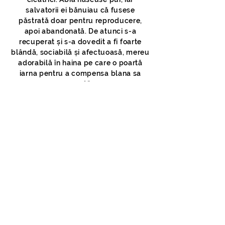
salvatorii ei bănuiau că fusese
păstrată doar pentru reproducere,
apoi abandonată. De atunci s-a
recuperat și s-a dovedit a fi foarte
blândă, sociabilă și afectuoasă, mereu
adorabilă în haina pe care o poartă
iarna pentru a compensa blana sa
scurtă.
Reina devine uneori geloasă când este
vorba de mâncare, dar în general se
comportă bine. E foarte inteligentă, nu
are probleme la plimbarea cu lesa,
chiar și atunci când alți câini o
întâmpină cu lătraturi agresive.
VIRTUALLY ADOPT REINA >