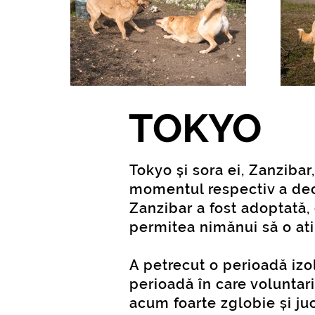
TOKYO
Tokyo și sora ei, Zanzibar
momentul respectiv a deci
Zanzibar a fost adoptată, d
permitea nimănui să o at
A petrecut o perioadă izo
perioadă în care voluntari
acum foarte zglobie și ju