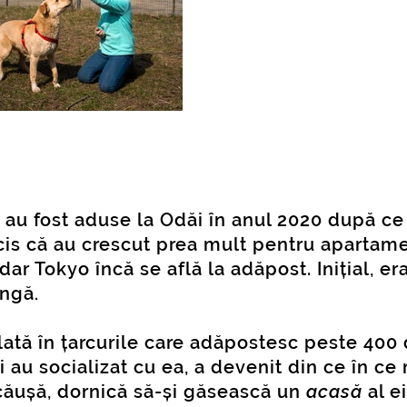
, au fost aduse la Odăi în anul 2020 după ce 
s că au crescut prea mult pentru apartamen
ar Tokyo încă se află la adăpost. Inițial, era
ingă
.
lată în țarcurile care adăpostesc peste 400 
i au socializat cu ea, a devenit din ce în c
căușă, dornică să-și găsească un
acasă
al ei