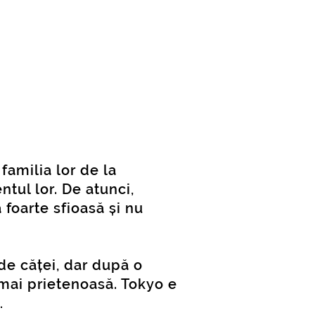
familia lor de la
tul lor. De atunci,
 foarte sfioasă și nu
de căței, dar după o
e mai prietenoasă. Tokyo e
.