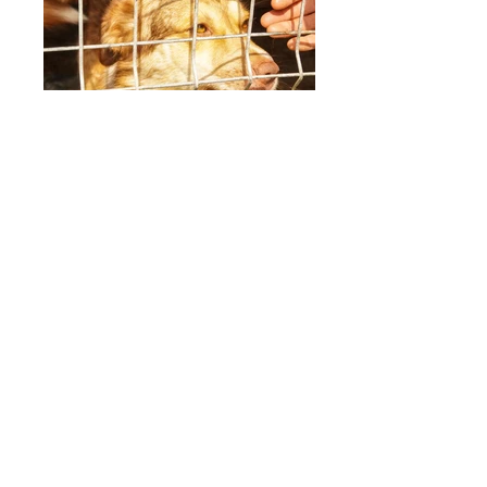
LINDA
Descriere
Adopta acum!
©2024
Nectarly, proiect al Asociației F.R.E.E.
Politică de confidențialitate
Termeni și condiții