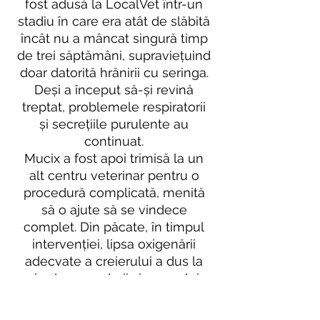
fost adusă la LocalVet într-un
stadiu în care era atât de slăbită
încât nu a mâncat singură timp
de trei săptămâni, supraviețuind
doar datorită hrănirii cu seringa.
Deși a început să-și revină
treptat, problemele respiratorii
și secrețiile purulente au
continuat.
Mucix a fost apoi trimisă la un
alt centru veterinar pentru o
procedură complicată, menită
să o ajute să se vindece
complet. Din păcate, în timpul
intervenției, lipsa oxigenării
adecvate a creierului a dus la
pierderea vederii și a auzului.
Dat fiind că operația nu a reușit,
problema respiratorie nu s-a