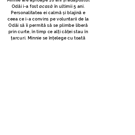
Minnie are aproape 10 ani și adăpostul
Odăi i-a fost
acasă
în ultimii 5 ani.
Personalitatea ei calmă și blajină e
ceea ce i-a convins pe voluntarii de la
Odăi să îi permită să se plimbe liberă
prin curte, în timp ce alți căței stau în
țarcuri. Minnie se înțelege cu toată
lumea, inclusiv cu alți căței, dar poate
deveni posesivă când vine vorba de
mâncare.
Voluntarii de la Odăi o descriu ca
șefa
.
Nu se joacă prea mult, parțial pentru
că e prea bătrână, dar și pentru că e
supraponderală. La momentul actual,
Minnie consumă o dietă de regim.
VIRTUALLY ADOPT MINNIE >