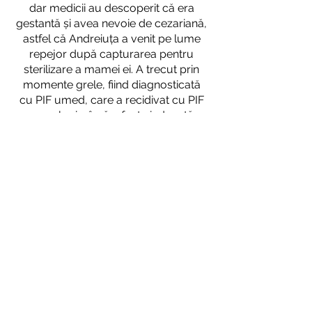
dar medicii au descoperit că era
gestantă și avea nevoie de cezariană,
astfel că Andreiuța a venit pe lume
repejor după capturarea pentru
sterilizare a mamei ei. A trecut prin
momente grele, fiind diagnosticată
cu PIF umed, care a recidivat cu PIF
neurologic, însă a fost vindecată.
Acum este monitorizată pentru o
stenoză nazo-faringiană, pentru care
ar avea nevoie de o operație pe
care cei de la Little Paws Squad nu
și-o pot permite
. Cu toate acestea,
Andreiuța este o pisică extrem de
jucăușă și iubitoare, care se
rostogolește și te urmează peste tot,
răsfățându-se constant.
Adopt-o la distanță >