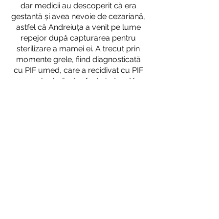
dar medicii au descoperit că era
gestantă și avea nevoie de cezariană,
astfel că Andreiuța a venit pe lume
repejor după capturarea pentru
sterilizare a mamei ei. A trecut prin
momente grele, fiind diagnosticată
cu PIF umed, care a recidivat cu PIF
neurologic, însă a fost vindecată.
Acum este monitorizată pentru o
stenoză nazo-faringiană, pentru care
ar avea nevoie de o operație pe
care cei de la Little Paws Squad nu
și-o pot permite
. Cu toate acestea,
Andreiuța este o pisică extrem de
jucăușă și iubitoare, care se
rostogolește și te urmează peste tot,
răsfățându-se constant.
Adopt-o la distanță >