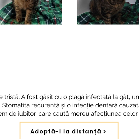
 tristă. A fost găsit cu o plagă infectată la gât, u
 Stomatită recurentă și o infecție dentară cauzată
m de iubitor, care caută mereu afecțiunea celor d
Adoptă-l la distanță >